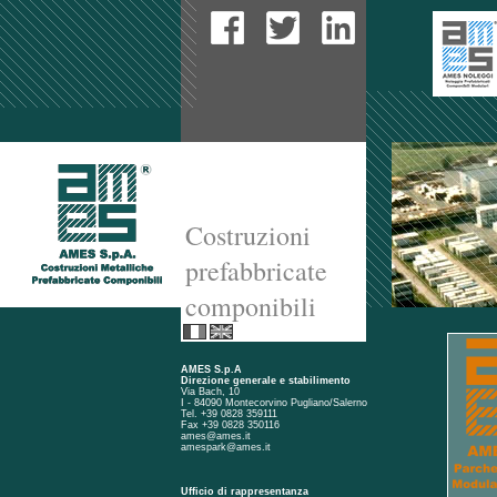
Costruzioni
prefabbricate
componibili
AMES S.p.A
Direzione generale e stabilimento
Via Bach, 10
I - 84090 Montecorvino Pugliano/Salerno
Tel. +39 0828 359111
Fax +39 0828 350116
ames@ames.it
amespark@ames.it
Ufficio di rappresentanza