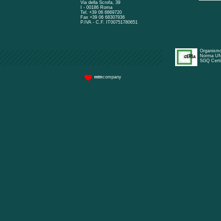
Via della Scrofa, 39
I - 00186 Roma
Tel. +39 06 6869720
Fax +39 06 68307936
P.IVA - C.F. IT00751780651
Organismo
Norma UN
SGQ Certi
mtn
company